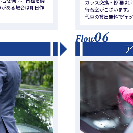
都合を伺い、日程を調
ガラス交換・修理は1
庫がある場合は即日作
待合室がございます。
代車の貸出無料で行っ
06
Flow