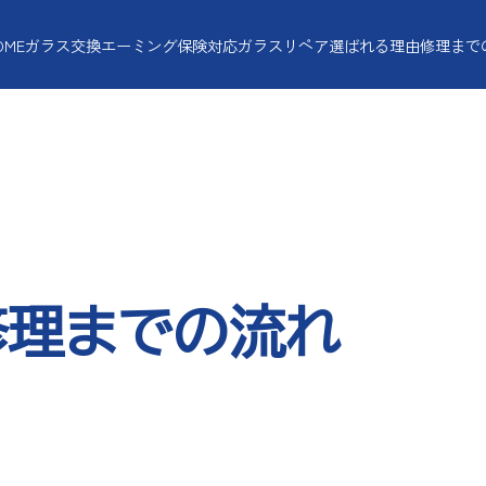
OME
ガラス交換
エーミング
保険対応
ガラスリペア
選ばれる理由
修理まで
修理までの流れ