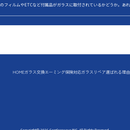
のフィルムやETCなど付属品がガラスに取付されているかどうか。あ
HOME
ガラス交換
エーミング
保険対応
ガラスリペア
選ばれる理
Copyright© 2026
Carglasswave INC. All Rights Reserved.